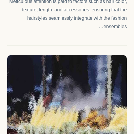
Meticulous attention is paid to factors such as hair color,
texture, length, and accessories, ensuring that the
hairstyles seamlessly integrate with the fashion
ensembles…
همهٔ ا
واحد.