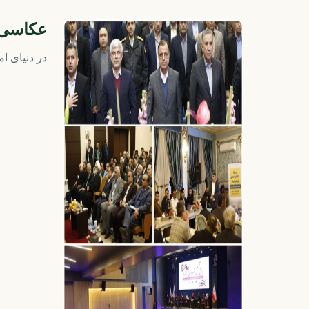
عکاسی 
در دنیای ا