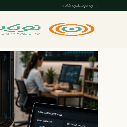
info@noyab.agency
|