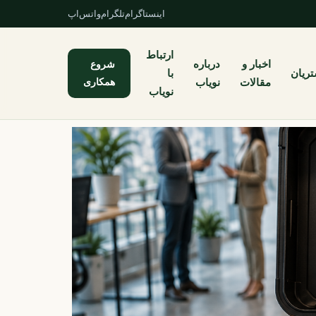
اینستاگرام
تلگرام
واتس‌اپ
ارتباط
اخبار و
درباره
شروع
ریان
با
همکاری
مقالات
نویاب
نویاب